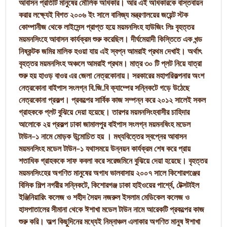
আবাসন প্রতিটি মানুষের মৌলিক অধিকার। আর এই অধিকারকে বাস্তবায়ন
করার লক্ষ্যেই বিগত ২০০৬ ইং সালে বানিজ্য মন্ত্রণালয়ের জয়েন্ট স্টক
কোম্পানীজ থেকে লাইসেন্স প্রাপ্ত হয়ে ময়মনসিংহ হাউজিং লিঃ বৃহত্তর
ময়মনসিংহে আবাসন কার্যক্রম শুরু করেছিল। দীর্ঘমেয়াদী কিস্তিতে এক খন্ড
নিষ্কন্টক জমির মালিক হওয়া যায় এই স্বপ্ন আমরাই প্রথম দেখাই। অর্থাৎ
বৃহত্তর ময়মনসিংহ অঞ্চলে আমরাই প্রথম। মাত্র ৩০ টি প্লট নিয়ে যাত্রা
শুরু হয় হাওড় বাওর এর জেলা নেত্রকোনায়। সরকারের মহাপরিকল্পনার অংশ
নেত্রকোনা বাইপাস সংলগ্ন বি.জি.বি ক্যাম্পের সন্নিকটে গড়ে উঠেছে
নেত্রকোনা প্রকল্প। প্রকল্পের সার্বিক কাজ সম্পন্ন করে ২০১২ সালেই সকল
গ্রাহককে প্লট বুঝিয়ে দেয়া হয়েছে। তারপর ময়মনসিংহবাসীর চাহিদার
আলোকে ২য় প্রকল্প ঢাকা জামালপুর বাইপাস সংলগ্ন ময়মনষিংহ মডেল
টাউন-১ নামে মোড়ক উন্মোচিত হয় । মধ্যবিত্তের স্বপ্নের আবাসন
ময়মনসিংহ মডেল টাউন-১ যথাসময়ে উন্নয়ন কার্যক্রম শেষ করে প্রায়
শতাধিক গ্রাহককে সাফ কবলা করে সরেজমিনে বুঝিয়ে দেয়া হয়েছে। বৃহত্তর
ময়মনসিংহের অগণিত মানুষের অগাধ ভালবাসায় ২০০৭ সালে কিশোরগঞ্জের
বিসিক শিল্প নগরীর সন্নিকটে, কিশোরগঞ্জ ঢাকা হাইওয়ের পার্শ্বে, টেক্সটাইল
ইঞ্জিনিয়ারিং কলেজ ও শহীদ সৈয়দ নজরুল ইসলাম মেডিকেল কলেজ ও
হাসপাতালের সীমানা থেকে ঈশাখা মডেল টাউন নামে আরেকটি প্রকল্পের কাজ
শুরু করি। অল্প কিছুদিনের মধ্যেই নিম্নাঞ্চল এলাকার অগণিত মানুষ ঈশাখা