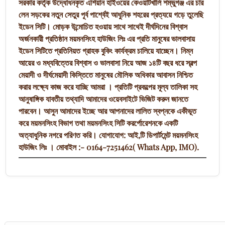
সরকার কর্তৃক উদ্ধোধনকৃত এশিয়ান হাইওয়ের কেওয়াটখালি শম্ভুগঞ্জ এর চার
লেন সড়কের নতুন সেতুর পূর্ব পার্শ্বেই আধুনিক শহরের প্রত্যয়ে গড়ে তুলেছি
ইডেন সিটি। মোড়ক উন্মোচিত হওয়ায় সাথে সাথেই দীর্ঘদিনের বিশ্বাস
অর্জনকারী প্রতিষ্ঠান ময়মনসিংহ হাউজিং লিঃ এর প্রতি মানুষের ভালবাসায়
ইডেন সিটিতে প্রতিনিয়ত গ্রাহক বুকিং কার্যক্রম চালিয়ে যাচ্ছেন। নিম্ন
আয়ের ও মধ্যবিত্তের বিশ্বাস ও ভালবাসা নিয়ে আজ ১৪টি বছর ধরে স্বল্প
মেয়াদী ও দীর্ঘমেয়াদী কিস্তিতে মানুষের মৌলিক অধিকার আবাসন নিশ্চিত
করার লক্ষ্যে কাজ করে যাচ্ছি আমরা । প্রতিটি প্রকল্পের মূল্য তালিকা সহ
আনুষাঙ্গিক যাবতীয় তথ্যাদি আমাদের ওয়েবসাইটে ভিজিট করুন জানতে
পারবেন। আসুন আমাদের ইচ্ছে আর আপনাদের লালিত স্বপ্নকে একীভূত
করে ময়মনসিংহ বিভাগ তথা ময়মনসিংহ সিটি করর্পোরেশনকে একটি
অত্যাধুনিক নগরে পরিণত করি। যোগাযোগ: আই,টি ডিপার্টমেন্ট ময়মনসিংহ
হাউজিং লিঃ । মোবাইল :- 0164-7251462( Whats App, IMO).