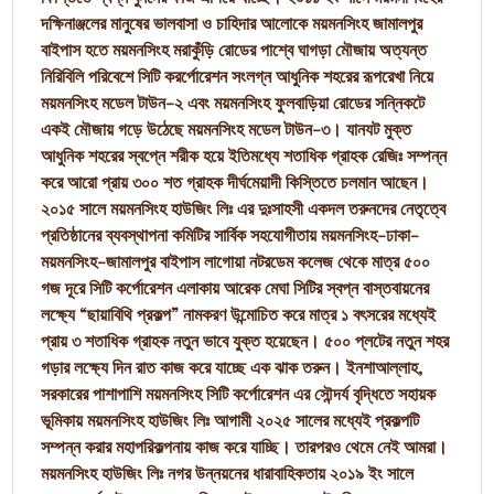
দক্ষিনাঞ্জলের মানুষের ভালবাসা ও চাহিদার আলোকে ময়মনসিংহ জামালপুর
বাইপাস হতে ময়মনসিংহ মরাকুঁড়ি রোডের পাশ্বে ঘাগড়া মৌজায় অত্যন্ত
নিরিবিলি পরিবেশে সিটি করর্পোরেশন সংলগ্ন আধুনিক শহরের রূপরেখা নিয়ে
ময়মনসিংহ মডেল টাউন-২ এবং ময়মনসিংহ ফুলবাড়িয়া রোডের সন্নিকটে
একই মৌজায় গড়ে উঠেছে ময়মনসিংহ মডেল টাউন-৩। যানযট মুক্ত
আধুনিক শহরের স্বপ্নে শরীক হয়ে ইতিমধ্যে শতাধিক গ্রাহক রেজিঃ সম্পন্ন
করে আরো প্রায় ৩০০ শত গ্রাহক দীর্ঘমেয়াদী কিস্তিতে চলমান আছেন।
২০১৫ সালে ময়মনসিংহ হাউজিং লিঃ এর দুঃসাহসী একদল তরুনদের নেতৃত্বে
প্রতিষ্ঠানের ব্যবস্থাপনা কমিটির সার্বিক সহযোগীতায় ময়মনসিংহ-ঢাকা-
ময়মনসিংহ-জামালপুর বাইপাস লাগোয়া নটরডেম কলেজ থেকে মাত্র ৫০০
গজ দূরে সিটি কর্পোরেশন এলাকায় আরেক মেঘা সিটির স্বপ্ন বাস্তবায়নের
লক্ষ্যে “ছায়াবিথি প্রকল্প” নামকরণ উন্মোচিত করে মাত্র ১ বৎসরের মধ্যেই
প্রায় ৩ শতাধিক গ্রাহক নতুন ভাবে যুক্ত হয়েছেন। ৫০০ প্লটের নতুন শহর
গড়ার লক্ষ্যে দিন রাত কাজ করে যাচ্ছে এক ঝাক তরুন। ইনশাআল্লাহ,
সরকারের পাশাপাশি ময়মনসিংহ সিটি কর্পোরেশন এর সৌন্দর্য বৃদ্ধিতে সহায়ক
ভূমিকায় ময়মনসিংহ হাউজিং লিঃ আগামী ২০২৫ সালের মধ্যেই প্রকল্পটি
সম্পন্ন করার মহাপরিকল্পনায় কাজ করে যাচ্ছি। তারপরও থেমে নেই আমরা।
ময়মনসিংহ হাউজিং লিঃ নগর উন্নয়নের ধারাবাহিকতায় ২০১৯ ইং সালে