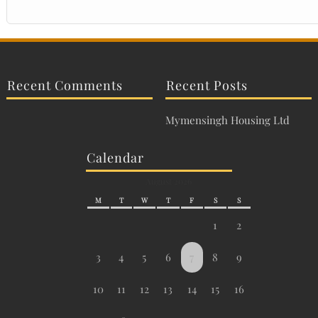
Recent Comments
Recent Posts
Mymensingh Housing Ltd
Calendar
August 2026
M
T
W
T
F
S
S
1
2
3
4
5
6
7
8
9
10
11
12
13
14
15
16