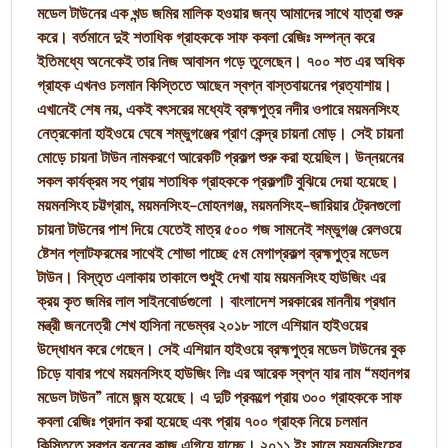
মডেল টাউনের এক খন্ড জমির মালিক হওয়ার জন্য আমাদের সাথে যাত্রা শুরু
করে। বর্তমানে দুই শতাধিক গ্রাহককে সাফ কবলা রেজিঃ সম্পন্ন করে
ইতিমধ্যে অনেকেই তার নিজ আবাসন গড়ে তুলেছেন। ৭০০ শত এর অধিক
গ্রাহক এখনও চলমান কিস্তিতে আছেন স্বপ্ন বাস্তবায়নের প্রত্যাশায়।
এখানেই শেষ নয়, একই বৎসরের মধ্যেই ব্রহ্মপুত্র নদীর ওপারে ময়মনসিংহ
নেত্রকোনা হাইওয়ে ঘেষে শম্ভুগঞ্জের প্রাণ কেন্দ্র চায়না মোড়। সেই চায়না
মোড়ে চায়না টাউন নামকরণে আরেকটি প্রকল্প শুরু করা হয়েছিল। উন্নয়নের
সকল কার্যক্রম সহ প্রায় শতাধিক গ্রাহককে প্রকল্পটি বুঝিয়ে দেয়া হয়েছে।
ময়মনসিংহ চট্টগ্রাম, ময়মনসিংহ-মোহনগঞ্জ, ময়মনসিংহ-জারিয়ার ট্রেনগুলো
চায়না টাউনের পাশ দিয়ে যেতেই মাত্র ৫০০ গজ সামনেই শম্ভুগঞ্জ রেলওয়ে
ষ্টেশন প্লাটফরমের সাথেই শোভা পাচ্ছে ৫ম মেগাপ্রকল্প ব্রহ্মপুত্র মডেল
টাউন। বিস্তৃত এলাকায় তাকালে শুধুই দেখা যায় ময়মনসিংহ হাউজিং এর
ক্রয় কৃত জমির লাল সাইনবোর্ডগুলো । বাংলাদেশ সরকারের মাননীয় প্রধান
মন্ত্রী জননেত্রী শেখ হাসিনা নভেম্বর ২০১৮ সালে এশিয়ান হাইওয়ের
উদ্ধোধন করে গেছেন। সেই এশিয়ান হাইওয়ে ব্রহ্মপুত্র মডেল টাউনের বুক
চিড়ে যাবার পথে ময়মনসিংহ হাউজিং লিঃ এর আরেক স্বপ্ন যার নাম “মহানগর
মডেল টাউন” নামে জন্ম হয়েছে। এ দুটি প্রকল্পে প্রায় ৩০০ গ্রাহককে সাফ
কবলা রেজিঃ প্রদান করা হয়েছে এবং প্রায় ৭০০ গ্রাহক নিয়ে চলমান
কিস্তিতে স্বপ্ন বুননের কাজ এগিয়ে যাচ্ছে। ২০১১ ইং সালে ময়মনসিংহের